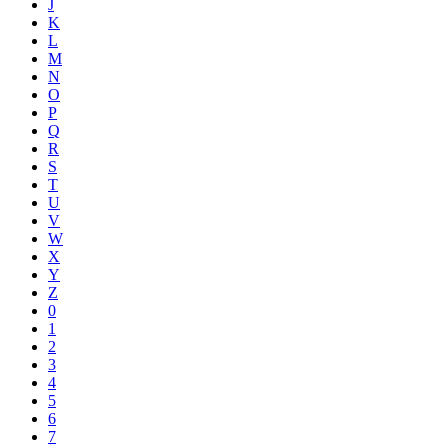
J
K
L
M
N
O
P
Q
R
S
T
U
V
W
X
Y
Z
0
1
2
3
4
5
6
7