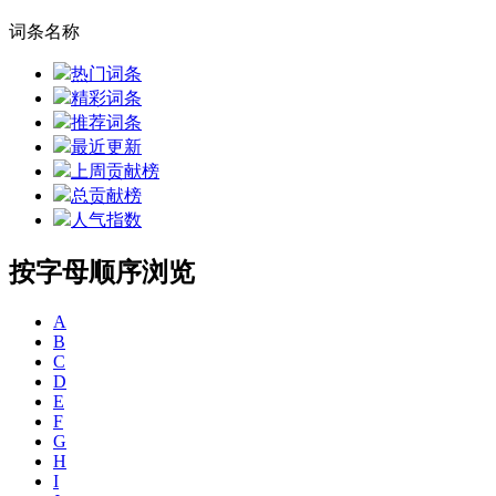
词条名称
热门词条
精彩词条
推荐词条
最近更新
上周贡献榜
总贡献榜
人气指数
按字母顺序浏览
A
B
C
D
E
F
G
H
I