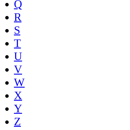
Q
R
S
T
U
V
W
X
Y
Z