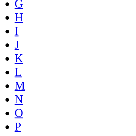
G
H
I
J
K
L
M
N
O
P