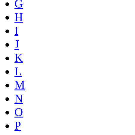
G
H
I
J
K
L
M
N
O
P