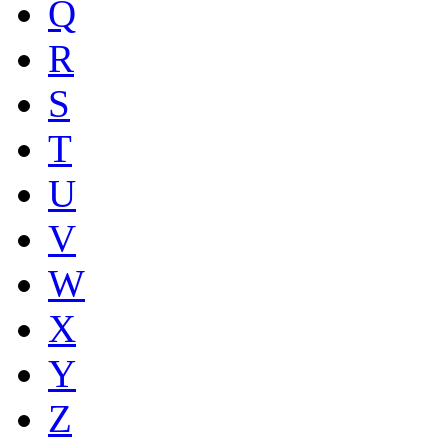
Q
R
S
T
U
V
W
X
Y
Z