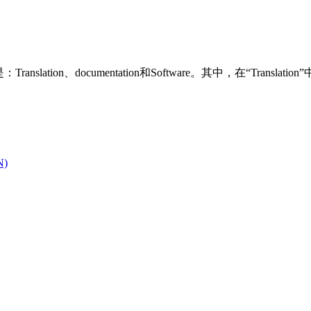
ion、documentation和Software。其中，在“Translatio
N)